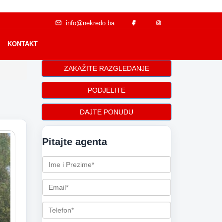
info@nekredo.ba
KONTAKT
ZAKAŽITE RAZGLEDANJE
PODJELITE
DAJTE PONUDU
Pitajte agenta