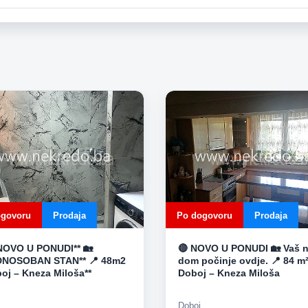
ogovoru
Prodaja
Po dogovoru
Prodaja
*NOVO U PONUDI** 🏡
🔴 NOVO U PONUDI 🏡 Vaš n
DNOSOBAN STAN** 📍 48m2
dom počinje ovdje. 📍 84 m²
boj – Kneza Miloša**
Doboj – Kneza Miloša
Doboj