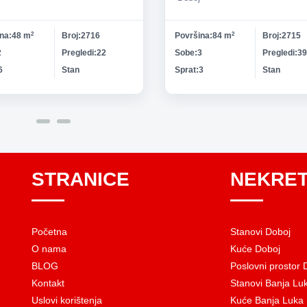
ina
48 m
2
Broj
2716
Površina
84 m
2
Broj
2715
2
Pregledi
22
Sobe
3
Pregledi
39
6
Stan
Sprat
3
Stan
Vrsta nekretnine
Vrsta nekre
STRANICE
NEKRET
Početna
Stanovi Doboj
O nama
Kuće Doboj
BLOG
Poslovni prostor 
Kontakt
Stanovi Banja Lu
Uslovi korištenja
Kuće Banja Luka