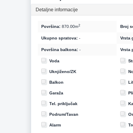
Detaljne informacije
2
Površina:
870.00m
Broj s
Ukupno spratova:
-
Vrsta 
Površina balkona:
-
Vrsta 
Voda
St
Uknjiženo/ZK
No
Balkon
Li
Garaža
Pl
Tel. priključak
Ka
Podrum/Tavan
Os
Alarm
Tr