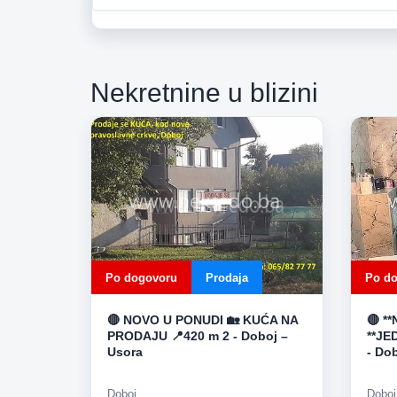
Nekretnine u blizini
Po dogovoru
Prodaja
Po d
🔴 NOVO U PONUDI 🏡 KUĆA NA
🔴 *
PRODAJU 📍420 m 2 - Doboj –
**JE
Usora
- Do
Doboj
Doboj