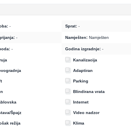
oba:
-
Sprat:
-
grijanja:
-
Namješten:
Namješten
poda:
-
Godina izgradnje:
-
ruja
Kanalizacija
vogradnja
Adaptiran
ft
Parking
in
Blindirana vrata
blovska
Internet
tava/Špajz
Video nadzor
ošak režija
Klima