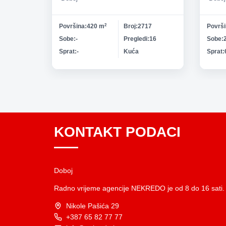
Površina
420 m
2
Broj
2717
Površ
Sobe
-
Pregledi
16
Sobe
Sprat
-
Kuća
Sprat
Vrsta nekretnine
KONTAKT PODACI
Doboj
Radno vrijeme agencije NEKREDO je od 8 do 16 sati.
Nikole Pašića 29
+387 65 82 77 77