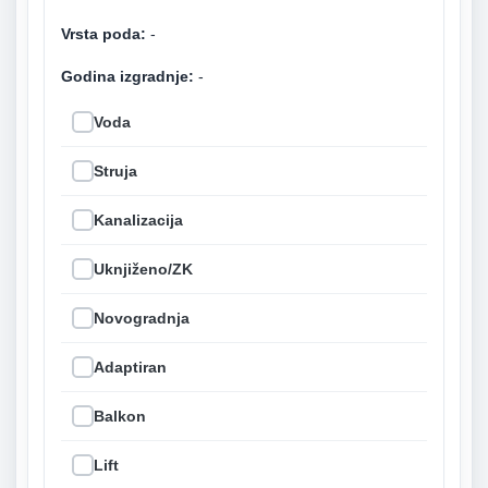
Vrsta poda:
-
Godina izgradnje:
-
Voda
Struja
Kanalizacija
Uknjiženo/ZK
Novogradnja
Adaptiran
Balkon
Lift