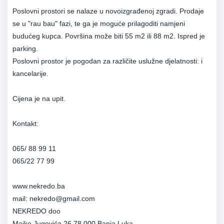
Poslovni prostori se nalaze u novoizgrađenoj zgradi. Prodaje
se u "rau bau" fazi, te ga je moguće prilagoditi namjeni
budućeg kupca. Površina može biti 55 m2 ili 88 m2. Ispred je
parking.
Poslovni prostor je pogodan za različite uslužne djelatnosti: i
kancelarije.
Cijena je na upit.
Kontakt:
065/ 88 99 11
065/22 77 99
www.nekredo.ba
mail: nekredo@gmail.com
NEKREDO doo
Majke Jugovića 26 78 000 Banja Luka