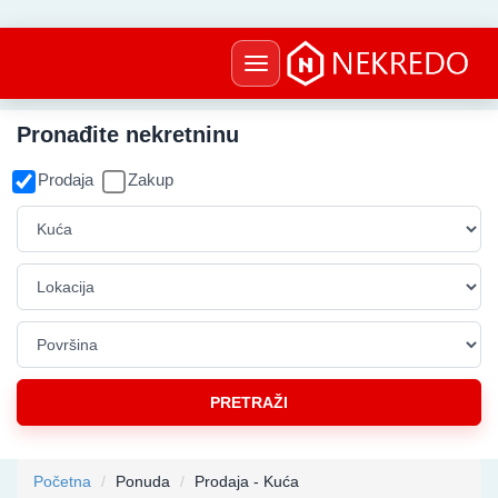
Toggle
navigation
Pronađite nekretninu
Prodaja
Zakup
Usluga
Vrsta
nekretnine
Lokacija
Površina
PRETRAŽI
Početna
Ponuda
Prodaja - Kuća