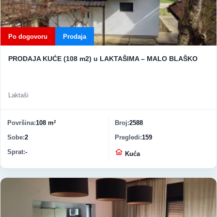
Po dogovoru
Prodaja
PRODAJA KUĆE (108 m2) u LAKTAŠIMA – MALO BLAŠKO
Laktaši
Površina
108 m
Broj
2588
2
Sobe
2
Pregledi
159
Sprat
-
Vrsta nekretnine
Kuća