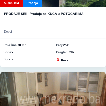
50.000 KM
Prodaja
PRODAJE SE!!! Prodaje se KUĆA u POTOČARIMA
Doboj
Površina
78 m
Broj
2541
2
Sobe
-
Pregledi
207
Sprat
-
Vrsta nekretnine
Kuća