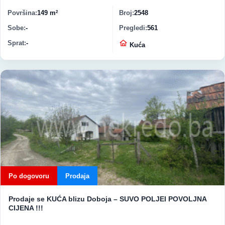
Površina
149 m
Broj
2548
2
Sobe
-
Pregledi
561
Sprat
-
Vrsta nekretnine
Kuća
Po dogovoru
Prodaja
Prodaje se KUĆA blizu Doboja – SUVO POLJEI POVOLJNA
CIJENA !!!