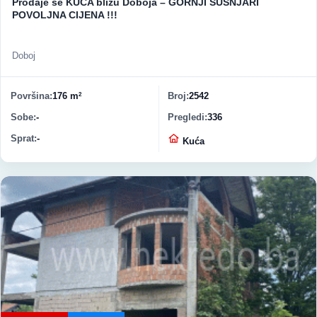
Prodaje se KUĆA blizu Doboja – GORNJI ŠUŠNJARI
POVOLJNA CIJENA !!!
Doboj
Površina
176 m
Broj
2542
2
Sobe
-
Pregledi
336
Sprat
-
Vrsta nekretnine
Kuća