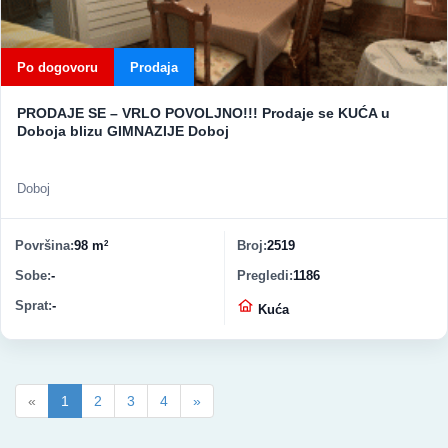
Po dogovoru
Prodaja
PRODAJE SE – VRLO POVOLJNO!!! Prodaje se KUĆA u
Doboja blizu GIMNAZIJE Doboj
Doboj
Površina
98 m
Broj
2519
2
Sobe
-
Pregledi
1186
Sprat
-
Vrsta nekretnine
Kuća
«
1
2
3
4
»