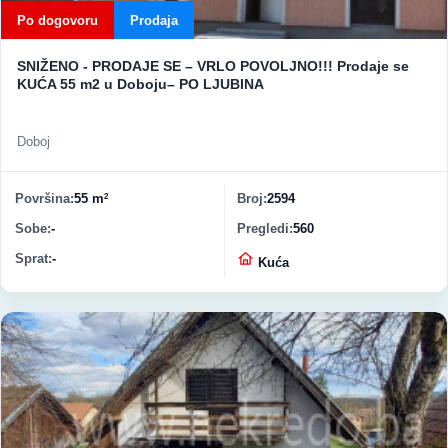
Po dogovoru
Prodaja
SNIŽENO - PRODAJE SE – VRLO POVOLJNO!!! Prodaje se
KUĆA 55 m2 u Doboju– PO LJUBINA
Doboj
Površina
55 m
Broj
2594
2
Sobe
-
Pregledi
560
Sprat
-
Vrsta nekretnine
Kuća