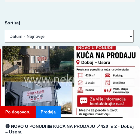
Prodaja
Kuća
Sortiraj
|
NEKREDO
Po dogovoru
Prodaja
🔴 NOVO U PONUDI 🏡 KUĆA NA PRODAJU 📍420 m 2 - Doboj
– Usora