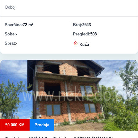
Doboj
Površina
72 m
Broj
2543
2
Sobe
-
Pregledi
508
Sprat
-
Vrsta nekretnine
Kuća
50.000 KM
Prodaja