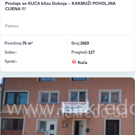
Prodaje se KUĆA blizu Doboja – KAKMUŽI POVOLJNA
CIJENA !!!
Petrovo
Površina
76 m
Broj
2669
2
Sobe
-
Pregledi
127
Sprat
-
Vrsta nekretnine
Kuća