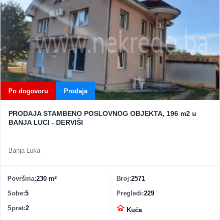
Po dogovoru
Prodaja
PRODAJA STAMBENO POSLOVNOG OBJEKTA, 196 m2 u
BANJA LUCI - DERVIŠI
Banja Luka
Površina
230 m
Broj
2571
2
Sobe
5
Pregledi
229
Sprat
2
Vrsta nekretnine
Kuća