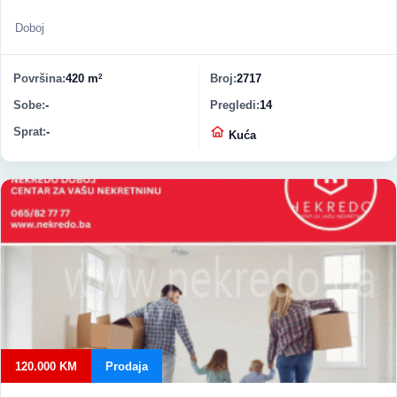
Doboj
Površina
420 m
Broj
2717
2
Sobe
-
Pregledi
14
Sprat
-
Vrsta nekretnine
Kuća
120.000 KM
Prodaja