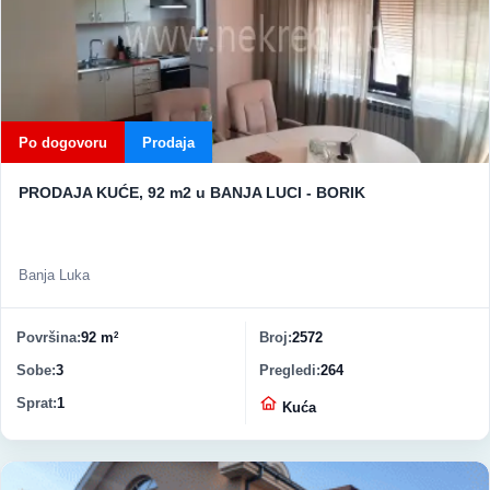
Po dogovoru
Prodaja
PRODAJA KUĆE, 92 m2 u BANJA LUCI - BORIK
Banja Luka
Površina
92 m
Broj
2572
2
Sobe
3
Pregledi
264
Sprat
1
Vrsta nekretnine
Kuća