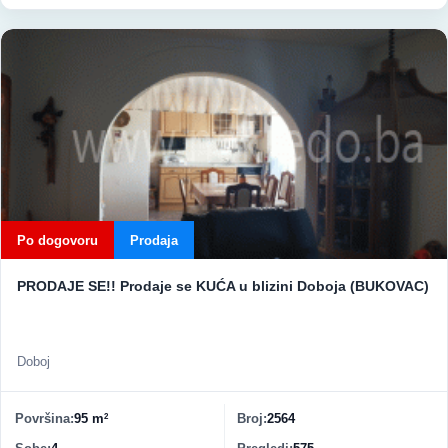
Po dogovoru
Prodaja
PRODAJE SE!! Prodaje se KUĆA u blizini Doboja (BUKOVAC)
Doboj
Površina
95 m
Broj
2564
2