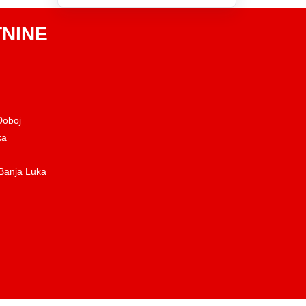
NINE
Doboj
ka
 Banja Luka