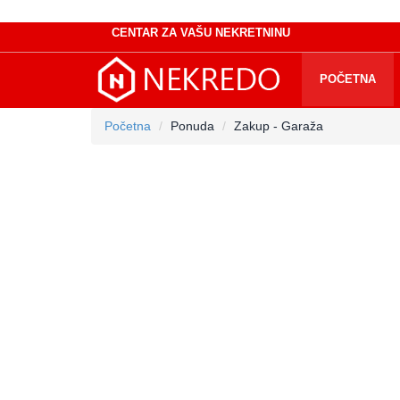
CENTAR ZA VAŠU NEKRETNINU
POČETNA
Početna
Ponuda
Zakup - Garaža
Zakup
Garaža
|
NEKREDO