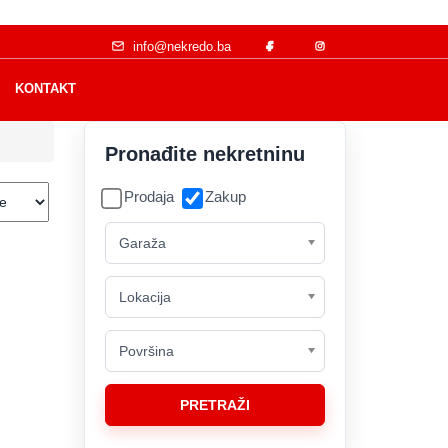
info@nekredo.ba
KONTAKT
Pronađite nekretninu
Prodaja
Zakup
Usluga
Vrsta
Garaža
nekretnine
Lokacija
Lokacija
Površina
Površina
PRETRAŽI